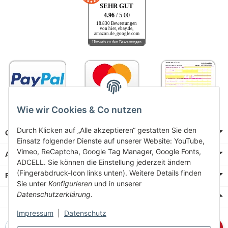
SEHR GUT
4.96
/ 5.00
18.830 Bewertungen
von hier, ebay.de,
amazon.de, google.com
Hinweis zu den Bewertungen
Wie wir Cookies & Co nutzen
Durch Klicken auf „Alle akzeptieren“ gestatten Sie den
Gesetzliche Informationen
Einsatz folgender Dienste auf unserer Website: YouTube,
Vimeo, ReCaptcha, Google Tag Manager, Google Fonts,
Allgemeine Informationen
ADCELL. Sie können die Einstellung jederzeit ändern
(Fingerabdruck-Icon links unten). Weitere Details finden
Produkt Wiki
Sie unter
Konfigurieren
und in unserer
Datenschutzerklärung
.
Anmeldung zum Newsletter
Impressum
|
Datenschutz
Newsletter-Registrierung
Abonnieren