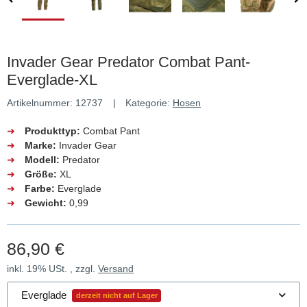
Invader Gear Predator Combat Pant-
Everglade-XL
Artikelnummer:
12737
Kategorie:
Hosen
➜
Produkttyp:
Combat Pant
➜
Marke:
Invader Gear
➜
Modell:
Predator
➜
Größe:
XL
➜
Farbe:
Everglade
➜
Gewicht:
0,99
86,90 €
inkl. 19% USt. , zzgl.
Versand
Everglade
derzeit nicht auf Lager