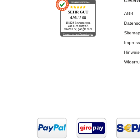
Gesetzl
AUSGEZEICHNET
.org
SEHR GUT
AGB
4.96
/ 5.00
Datensc
18.829 Bewertungen
von hier, ebay.de,
amazon.de, google.com
Sitema
Hinweis zu den Bewertungen
Impres
Hinweis
Widerru