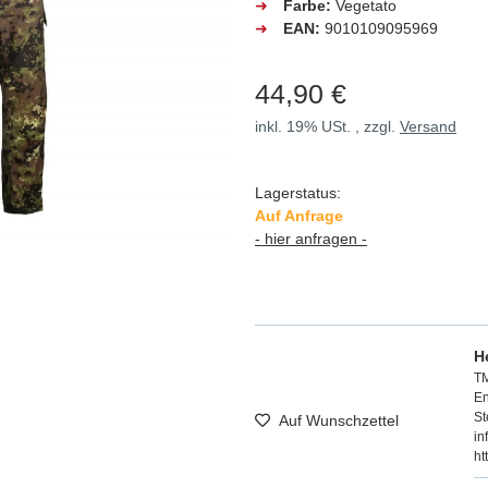
➜
Farbe:
Vegetato
➜
EAN:
9010109095969
44,90 €
inkl. 19% USt. , zzgl.
Versand
Lagerstatus:
Auf Anfrage
- hier anfragen -
H
T
En
St
Auf Wunschzettel
in
ht