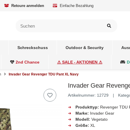
Retoure anmelden
Einfache Bezahlung
Schreckschuss
Outdoor & Security
Aus
2nd Chance
⚠ SALE - AKTIONEN ⚠
D
n
Invader Gear Revenger TDU Pant XL Navy
Invader Gear Reveng
Artikelnummer:
12729
Kateg
➜
Produkttyp:
Revenger TDU 
➜
Marke:
Invader Gear
➜
Modell:
Vegetato
➜
Größe:
XL