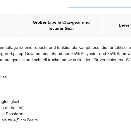
Größentabelle Clawgear und
Bewer
Invader Gear
uflage ist eine robuste und funktionale Kampfhose, die für taktische E
fähigen Ripstop-Gewebe, bestehend aus 65% Polyester und 35% Baumwoll
t, atmungsaktiv und schnell trocknend, was sie ideal für verschiedene 
luss
nglebigkeit
ng enthalten)
elle Passform
l bis zu 4,5 cm Breite