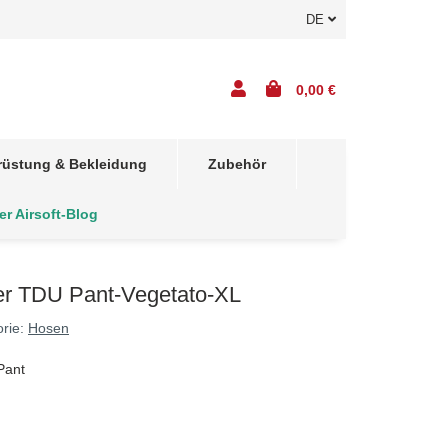
DE
0,00 €
rüstung & Bekleidung
Zubehör
er Airsoft-Blog
er TDU Pant-Vegetato-XL
orie:
Hosen
Pant