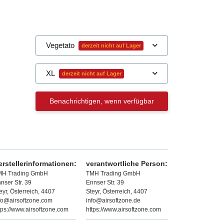
Vegetato
derzeit nicht auf Lager
XL
derzeit nicht auf Lager
Benachrichtigen, wenn verfügbar
erstellerinformationen:
verantwortliche Person:
MH Trading GmbH
TMH Trading GmbH
nser Str. 39
Ennser Str. 39
eyr, Österreich, 4407
Steyr, Österreich, 4407
fo@airsoftzone.com
info@airsoftzone.de
tps://www.airsoftzone.com
https://www.airsoftzone.com