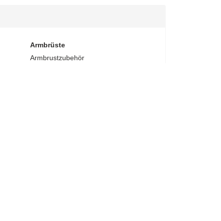
Armbrüste
Armbrustzubehör
Zielfernrohre & Red Dots
Köcher
Spannhilfen
Taschen & Koffer
Jagdzubehör
rsets
Ersatzsehnen & Kabel
Sonstiges
Bolzen & Kugeln
Aluminiumbolzen
Carbonbolzen
Pistolenarmbrustbolzen
Zubehör Bolzen