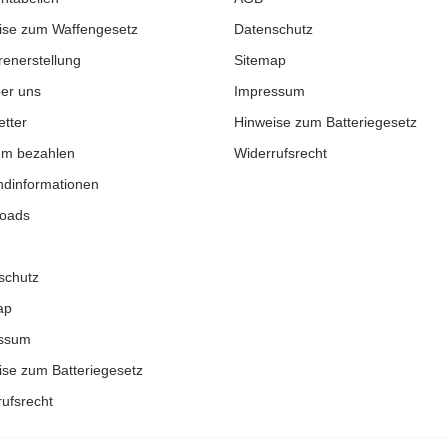
ise zum Waffengesetz
Datenschutz
enerstellung
Sitemap
er uns
Impressum
tter
Hinweise zum Batteriegesetz
m bezahlen
Widerrufsrecht
ndinformationen
oads
schutz
ap
ssum
ise zum Batteriegesetz
ufsrecht