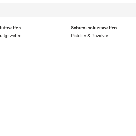
luftwaffen
Schreckschusswaffen
luftgewehre
Pistolen & Revolver
2-System
Rauch- / Bengalartikel
cklauf
Munition
terhebelspanner
Pyrotechnische Munition
uftpistolen / Revolver
Magazine
2
Zubehör
komprimierte Luft
Schreckschuss / Pyrotechnik Spa
on / Diabolos
bolos | 4,50 mm
bolos | 5,50 mm
bolos | 6,35 mm
 Rundkugeln | 4,5 mm
bolos | weiter Kaliber