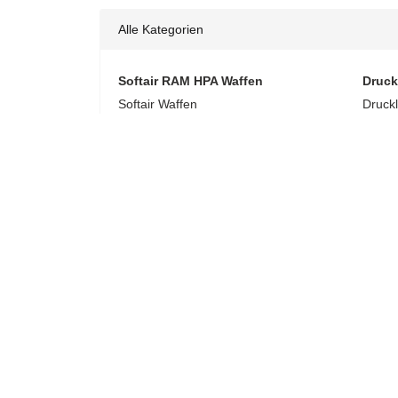
Alle Kategorien
Softair RAM HPA Waffen
Druck
Softair Waffen
Druck
Waffen ab 14 (bis 0,5 Joule)
Co
Waffen ab 18 (ab 0,5 Joule)
Kni
Softair-Munition
Un
Speedloader
Druckl
Tracer BBs
Co
0,12g BBs
Vor
0,20g BBs
Muniti
0,25g BBs
Dia
0,30g BBs
Dia
0,20g Bio BBs
Dia
0.23g Bio BBs
BB
0,25g Bio BBs
Dia