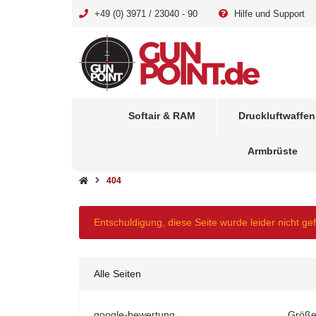
+49 (0) 3971 / 23040 - 90
Hilfe und Support
Softair & RAM
Druckluftwaffen
Armbrüste
404
x
Entschuldigung, diese Seite wurde leider nicht ge
Alle Seiten
google-bewertung
Größe