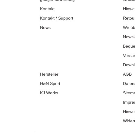
Kontakt
Hinwe
Kontakt / Support
Retour
News
Wir üb
Newsle
Beque
Versa
Downl
Hersteller
AGB
H&N Sport
Daten
KJ Works
Sitem
Impre
Hinwe
Widerr