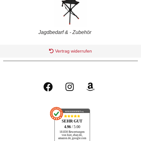
Jagdbedarf & - Zubehör
Vertrag widerrufen
AUSGEZEICHNET
.org
SEHR GUT
4.96
/ 5.00
18.830 Bewertungen
von hier, ebay.de,
amazon.de, google.com