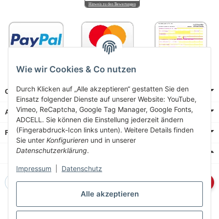
Hinweis zu den Bewertungen
Wie wir Cookies & Co nutzen
Durch Klicken auf „Alle akzeptieren“ gestatten Sie den
Gesetzliche Informationen
Einsatz folgender Dienste auf unserer Website: YouTube,
Vimeo, ReCaptcha, Google Tag Manager, Google Fonts,
Allgemeine Informationen
ADCELL. Sie können die Einstellung jederzeit ändern
(Fingerabdruck-Icon links unten). Weitere Details finden
Produkt Wiki
Sie unter
Konfigurieren
und in unserer
Datenschutzerklärung
.
Anmeldung zum Newsletter
Impressum
|
Datenschutz
Newsletter-Registrierung
Abonnieren
Alle akzeptieren
Sie können den Newsletter jederzeit wieder abbestellen